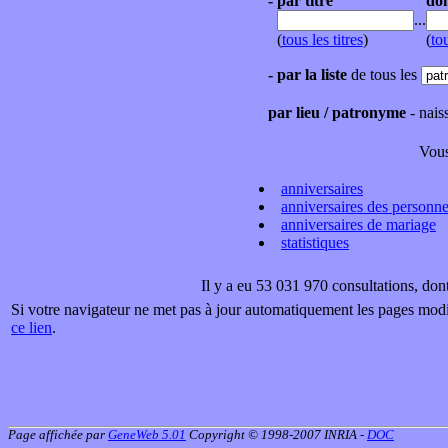
-
par titre
do
...
(
tous les titres
)
(
to
-
par la liste
de tous les
par lieu / patronyme
- nais
Vous
anniversaires
anniversaires des personn
anniversaires de mariage
statistiques
Il y a eu 53 031 970 consultations, do
Si votre navigateur ne met pas à jour automatiquement les pages modifi
ce lien
.
Page affichée par
GeneWeb 5.01
Copyright © 1998-2007 INRIA -
DOC