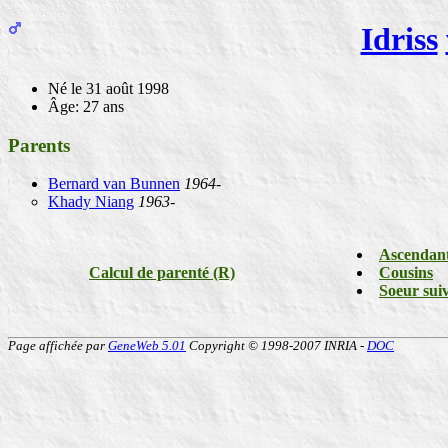
Idriss
Né
le 31 août 1998
Âge: 27 ans
Parents
Bernard van Bunnen
1964-
Khady Niang
1963-
Ascendan
Calcul de parenté (R)
Cousins
Soeur sui
Page affichée par
GeneWeb 5.01
Copyright © 1998-2007 INRIA -
DOC