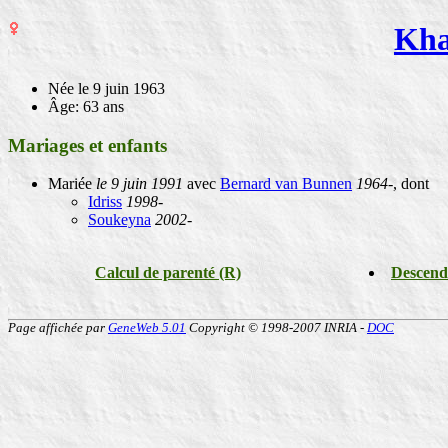
Kh
Née
le 9 juin 1963
Âge: 63 ans
Mariages et enfants
Mariée
le 9 juin 1991
avec
Bernard van Bunnen
1964-
, dont
Idriss
1998-
Soukeyna
2002-
Calcul de parenté (R)
Descend
Page affichée par
GeneWeb 5.01
Copyright © 1998-2007 INRIA -
DOC